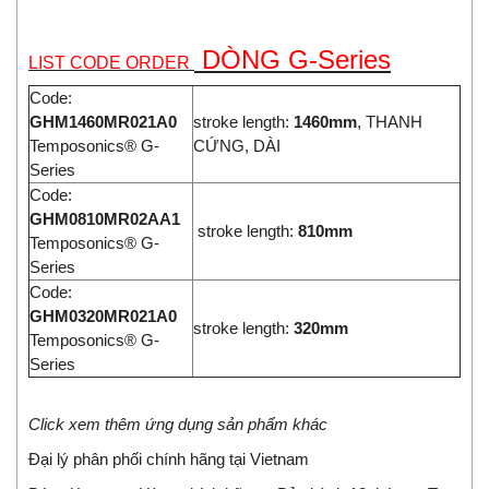
DÒNG G-Series
LIST CODE ORDER
Code:
GHM1460MR021A0
stroke length:
1460mm
, THANH
Temposonics® G-
CỨNG, DÀI
Series
Code:
GHM0810MR02AA1
stroke length:
810mm
Temposonics® G-
Series
Code:
GHM0320MR021A0
stroke length:
320mm
Temposonics® G-
Series
Click xem thêm ứng dụng sản phẩm khác
Đại lý phân phối chính hãng tại Vietnam