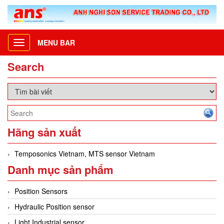
MENU BAR
Toggle
navigation
Search
Hãng sản xuất
Temposonics Vietnam, MTS sensor Vietnam
Danh mục sản phẩm
Position Sensors
Hydraulic Position sensor
Light Industrial sensor