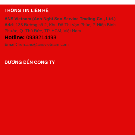
chính xác cao cho máy cắt trong ngành công 
THÔNG TIN LIÊN HỆ
ANS Vietnam (Anh Nghi Son Service Trading Co., Ltd.)
Add:
135 Đường số 2, Khu Đô Thị Vạn Phúc, P. Hiệp Bình
Phước, Q. Thủ Đức, TP. HCM
, Việt Nam
Hotline:
0938214498
Email:
lien.ans@ansvietnam.com
ĐƯỜNG ĐẾN CÔNG TY