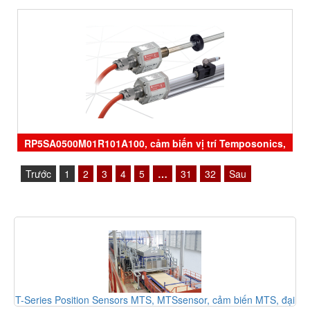
RP5SA0500M01R101A100, cảm biến vị trí Temposonics,
RH5MA0050M01D701S1052B6, ERM0600MD341A01,
Trước
1
2
3
4
5
…
31
32
Sau
GH5MA0150M01D601A0, sensor Temposonics, đại lý
Temposonics
ảm biến MTS, đại
sensor MTS, Position Sensors MTS, MTS sensor Hỗ