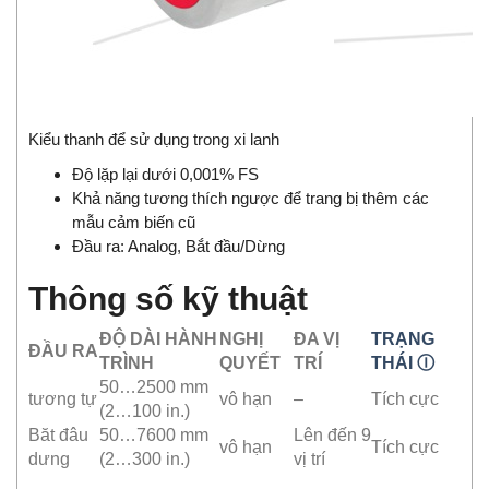
Kiểu thanh để sử dụng trong xi lanh
Độ lặp lại dưới 0,001% FS
Khả năng tương thích ngược để trang bị thêm các
mẫu cảm biến cũ
Đầu ra: Analog, Bắt đầu/Dừng
Thông số kỹ thuật
ĐỘ DÀI HÀNH
NGHỊ
ĐA VỊ
TRẠNG
ĐẦU RA
TRÌNH
QUYẾT
TRÍ
THÁI Ⓘ
50…2500 mm
tương tự
vô hạn
–
Tích cực
(2…100 in.)
Băt đâu
50…7600 mm
Lên đến 9
vô hạn
Tích cực
dưng
(2…300 in.)
vị trí