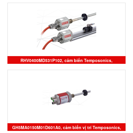
RHM0310MD531P102, RHM0600MD531P102 , sensor
Temposonics vietnam, cảm biến vị trí temposonics, đại
lý Temposonics
RHV0400MD531P102, cảm biến Temposonics,
ERM0600MD341A01, ERM0350MD341A01, đại lý
Temposonics vietnam
GH5MA0150M01D601A0, cảm biến vị trí Temposonics,