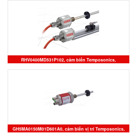
Temposonics vietnam, cảm biến vị trí temposonics, đại
lý Temposonics
RHV0400MD531P102, cảm biến Temposonics,
ERM0600MD341A01, ERM0350MD341A01, đại lý
Temposonics vietnam
GH5MA0150M01D601A0, cảm biến vị trí Temposonics,