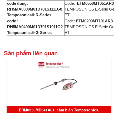
code đúng:
Code:
ETM0550MT051AR3
RH5MA0300M01D701S1111G8
TEMPOSONICS E-Serie Gen I
Temposonics® R-Series
ET
code :
Code:
ETM0200MT101AR3
RH5MA0400M01D701S1011G2
TEMPOSONICS E-Serie Gen I
Temposonics® G-Series
ET
Sản phẩm liên quan
ERM0350MD341A01, cảm biến Temposonics,
RHM0310MD531P102, RHM0600MD531P102 , sensor