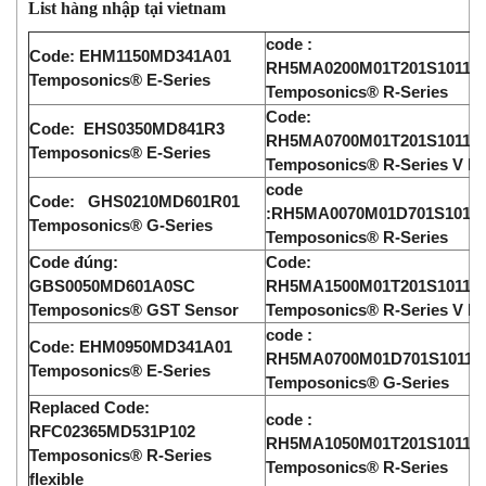
List hàng nhập tại vietnam
code :
Code: EHM1150MD341A01
RH5MA0200M01T201S1011G
Temposonics® E-Series
Temposonics® R-Series
Code:
Code: EH
S0
350MD841R3
RH5MA0700M01T201S1011G
Temposonics® E-Series
Temposonics® R-Series V R
code
Code: GHS0210MD601R01
:RH5MA0070M01D701S1011
Temposonics® G-Series
Temposonics® R-Series
Code đúng:
Code:
GBS0050MD601A0SC
RH5MA1500M01T201S1011G
Temposonics® GST Sensor
Temposonics® R-Series V R
code :
Code: EHM0950MD341A01
RH5MA0700M01D701S1011G
Temposonics® E-Series
Temposonics® G-Series
Replaced Code:
code :
RFC02365MD531P102
RH5
M
A1050M01T201S1011G
Temposonics® R-Series
Temposonics® R-Series
flexible