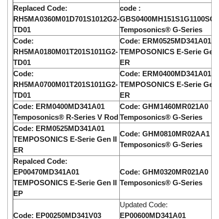
Replaced Code:
code :
RH5MA0360M01D701S1012G2-
GBS0400MH151S1G1100SC
TD01
Temposonics® G-Series
Code:
Code: ERM0525MD341A01
RH5MA0180M01T201S1011G2-
TEMPOSONICS E-Serie Gen 
TD01
ER
Code:
Code: ERM0400MD341A01
RH5MA0700M01T201S1011G2-
TEMPOSONICS E-Serie Gen 
TD01
ER
Code: ERM0400MD341A01
Code: GHM1460MR021A0
Temposonics® R-Series V Rod
Temposonics® G-Series
Code: ERM0525MD341A01
Code: GHM0810MR02AA1
TEMPOSONICS E-Serie Gen II
Temposonics® G-Series
ER
Repalced Code:
EP00470MD341A01
Code: GHM0320MR021A0
TEMPOSONICS E-Serie Gen II
Temposonics® G-Series
EP
Updated Code:
Code: EP00250MD341V03
EP00600MD341A01