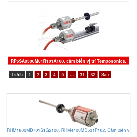
RP5SA0500M01R101A100, cảm biến vị trí Temposonics,
RH5MA0050M01D701S1052B6, ERM0600MD341A01,
Trước
1
2
3
4
5
…
31
32
Sau
GH5MA0150M01D601A0, sensor Temposonics, đại lý
Temposonics
RHM1800MD701S1G2100, RHM4400MD531P102, Cảm biến vị
trí MTS Sensor, Temposonics RH-Series