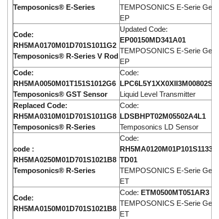
Temposonics® E-Series
TEMPOSONICS E-Serie Gen I
EP
Updated Code:
Code:
EP00150MD341A01
RH5MA0170M01D701S1011G2
TEMPOSONICS E-Serie Gen I
Temposonics® R-Series V Rod
EP
Code:
Code:
RH5MA0050M01T151S1012G6
LPC6L5Y1XX0XII3M00802S
Temposonics® GST Sensor
Liquid Level Transmitter
Replaced Code:
Code:
RH5MA0310M01D701S1011G8
LDSBHPT02M05502A4L1
Temposonics® R-Series
Temposonics LD Sensor
Code:
code :
RH5MA0120M01P101S1133G
RH5MA0250M01D701S1021B8
TD01
Temposonics® R-Series
TEMPOSONICS E-Serie Gen I
ET
Code:
ETM0500MT051AR3
Code:
TEMPOSONICS E-Serie Gen I
RH5MA0150M01D701S1021B8
ET