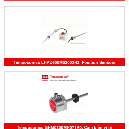
Temposonics RH5MA0600M01P021S1011G2-TD01
Temposonics LHAD600M03002R2, Position Sensors
Temposonics, cảm biến vị trí temposonics
Temposonics GHM0300MR071A0, Cảm biến vị trí