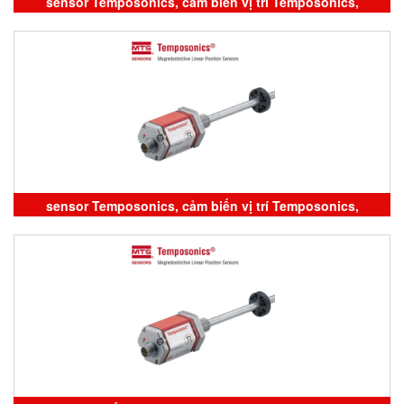
sensor Temposonics, cảm biến vị trí Temposonics,
Temposonics GHM1460MR021A0
sensor Temposonics, cảm biến vị trí Temposonics,
Temposonics RH5MA0470M01D601A100