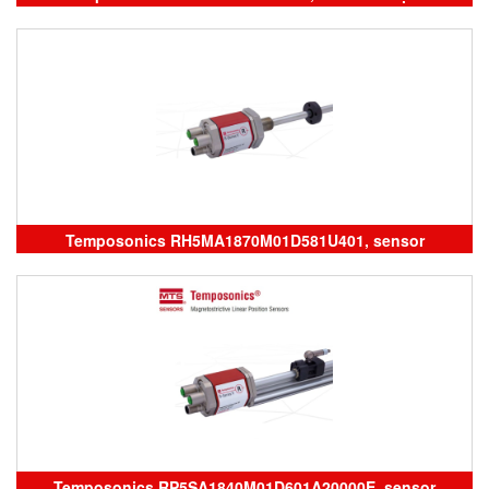
Temposonics vietnam
Temposonics RH5MA1870M01D581U401, sensor
Temposonics
Temposonics RP5SA1840M01D601A20000E, sensor