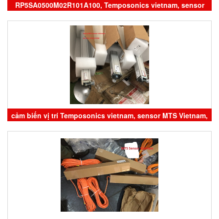
RP5SA0500M02R101A100, Temposonics vietnam, sensor
Temposonics vietnam, đại lý Temposonics vietnam
cảm biến vị trí Temposonics vietnam, sensor MTS Vietnam,
RH5MA0610M01R151S1012B6-TD01, đại lý Cảm biến vị trí
Temposonics