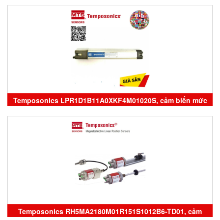
sensor Temposonics vietnam
Temposonics LPR1D1B11A0XKF4M01020S, cảm biến mức
Temposonics
Temposonics RH5MA2180M01R151S1012B6-TD01, cảm