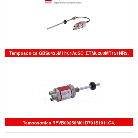
temposonics vietnam, đại lý temposonics vietnam
Temposonics GBS0425MH101A0SC, ETM0200MT151NR3,
GBM0150MD841S1G1102HC, Temposonics vietnam, cảm
biến vị trí Temposonics, Position Sensor Temposonics, đại
lý Temposonics vietnam
Temposonics RFVB09250M01D701S1011G4,
RFVB05000M01D601A100, RFVM04700M01D601A100, cảm