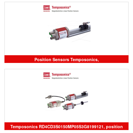
RH5MA1450M01D601A100, đại lý Temposonics Vietnam
Position Sensors Temposonics,
RP5SA1800M01D701S1012B1, cảm biến temposonics
vietnam
Temposonics RD4CD3S0150MP05S3G8199121, position