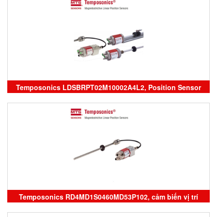
Level Transmitter Temposonics, đại lý temposonics
vietnam
Temposonics LDSBRPT02M10002A4L2, Position Sensor
Temposonics, cảm biến vị trí Temposonics, đại lý
temposonics vietnam
Temposonics RD4MD1S0460MD53P102, cảm biến vị trí
Temposonics, sensor Temposonics vietnam