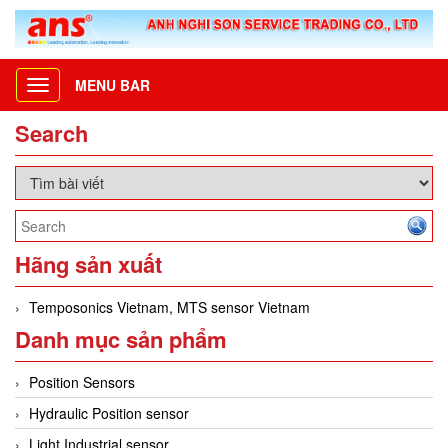
MENU BAR
Toggle
navigation
Search
Hãng sản xuất
Temposonics Vietnam, MTS sensor Vietnam
Danh mục sản phẩm
Position Sensors
Hydraulic Position sensor
Light Industrial sensor