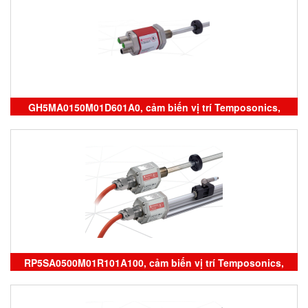
GH5MA0150M01D601A0, cảm biến vị trí Temposonics,
RP5SA0500M01R101A100, cảm biến vị trí Temposonics,
RH5MA0050M01D701S1052B6, ERM0600MD341A01,
GH5MA0150M01D601A0, sensor Temposonics, đại lý