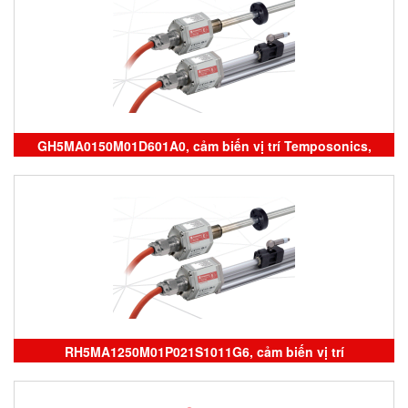
Temposonics
GH5MA0150M01D601A0, cảm biến vị trí Temposonics,
sensor Temposonics, ERM0600MD341A01,
RH5MA0050M01D701S1052B6, đại lý temposonics
RH5MA1250M01P021S1011G6, cảm biến vị trí
Temposonics, RH5MA0050M01D701S1052B6,
GH5MA0150M01D601A0, sensor Temposonics, cảm biến