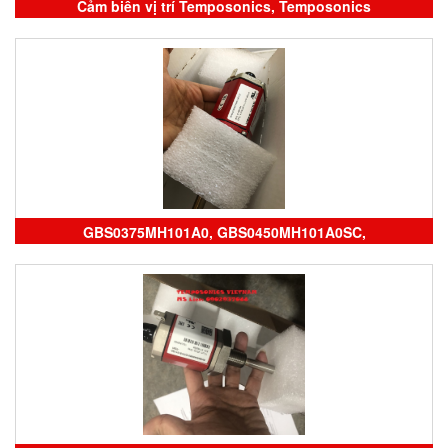
Cảm biến vị trí Temposonics, Temposonics
RH5MA0170MD631P102
GBS0375MH101A0, GBS0450MH101A0SC,
GBS0600MV101A0SC, Cảm biến GB-S Series, Temposonics
vietnam