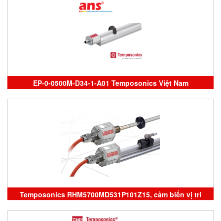
EP-0-0500M-D34-1-A01 Temposonics Việt Nam
Temposonics RHM5700MD531P101Z15, cảm biến vị trí
Temposonics, RP5MA2500M01D561U101, sensor