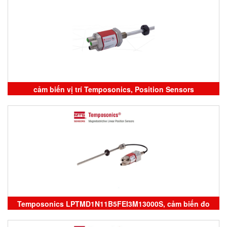
biến đo vị trí Temposonics, Position Sensor Temposonics,
đại lý Temposonics vietnam
cảm biến vị trí Temposonics, Position Sensors
temposonics, đại lý Temposonics vietnam, Temposonics
RD4MD1S0460MA05P102
Temposonics LPTMD1N11B5FEI3M13000S, cảm biến đo
mức Temposonics, LPTMD1N11B5FEI3M10350S, Liquid