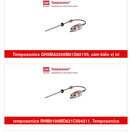
Temposonics GH5MA0200M01D601V0, cảm biến vị trí
Temposonics, sensor Temposonics vietnam, đại lý
Temposonics vietnam
temposonics RHM0100MD621C504211, Temposonics
vietnam, Position Sensor temposonics, đại lý temposonics