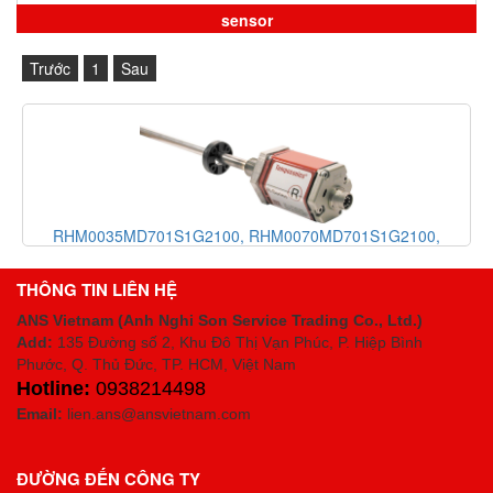
sensor
Trước
1
Sau
RHM0035MD701S1G2100, RHM0070MD701S1G2100,
RH0080MP021S2G1100, Cảm biến vị trí MTS Sensor,
Temposonics RH-Series
THÔNG TIN LIÊN HỆ
ANS Vietnam (Anh Nghi Son Service Trading Co., Ltd.)
Add:
135 Đường số 2, Khu Đô Thị Vạn Phúc, P. Hiệp Bình
Phước, Q. Thủ Đức, TP. HCM
, Việt Nam
Hotline:
0938214498
Email:
lien.ans@ansvietnam.com
ĐƯỜNG ĐẾN CÔNG TY