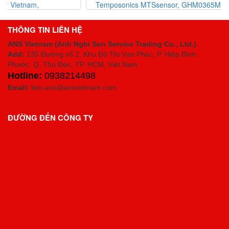
Temposonics MTSsensor, GHM0365MR021A0, đại lý MTS
or
sensor Vietnam
THÔNG TIN LIÊN HỆ
ANS Vietnam (Anh Nghi Son Service Trading Co., Ltd.)
Add:
135 Đường số 2, Khu Đô Thị Vạn Phúc, P. Hiệp Bình
Phước, Q. Thủ Đức, TP. HCM
, Việt Nam
Hotline:
0938214498
Email:
lien.ans@ansvietnam.com
ĐƯỜNG ĐẾN CÔNG TY