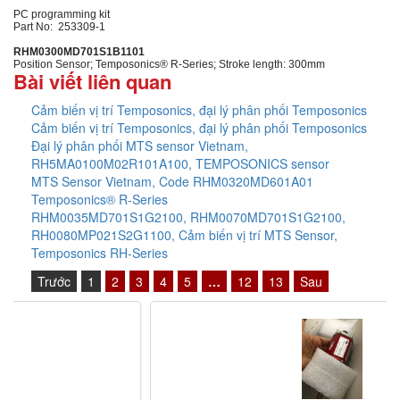
PC programming kit
Part No: 253309-1
RHM0300MD701S1B1101
Position Sensor; Temposonics® R-Series; Stroke length: 300mm
Bài viết liên quan
Cảm biến vị trí Temposonics, đại lý phân phối Temposonics
Cảm biến vị trí Temposonics, đại lý phân phối Temposonics
Đại lý phân phối MTS sensor Vietnam,
RH5MA0100M02R101A100, TEMPOSONICS sensor
MTS Sensor Vietnam, Code RHM0320MD601A01
Temposonics® R-Series
RHM0035MD701S1G2100, RHM0070MD701S1G2100,
RH0080MP021S2G1100, Cảm biến vị trí MTS Sensor,
Temposonics RH-Series
Trước
1
2
3
4
5
…
12
13
Sau