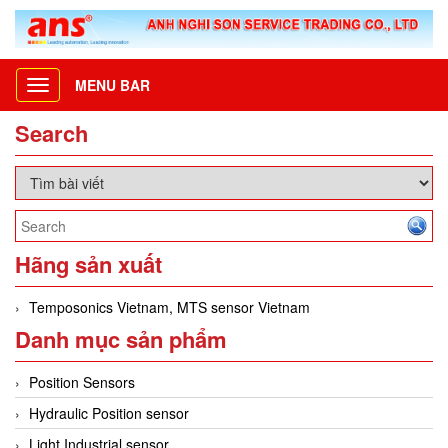
MENU BAR
Toggle
navigation
Search
Hãng sản xuất
Temposonics Vietnam, MTS sensor Vietnam
Danh mục sản phẩm
Position Sensors
Hydraulic Position sensor
Light Industrial sensor