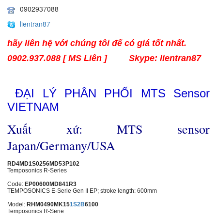
0902937088
lientran87
hãy liên hệ với chúng tôi để có giá tốt nhất.
0902.937.088 [ MS Liên ]
Skype: lientran87
ĐẠI LÝ PHÂN PHỐI MTS Sensor
VIETNAM
Xuất xứ: MTS sensor
Japan/Germany/USA
RD4MD1S0256MD5
3P1
02
Temposonics R-Series
Code:
EP00600MD841R3
TEMPOSONICS E-Serie Gen II EP; stroke length: 600mm
Model:
RHM0490MK15
1S2B
6100
Temposonics R-Serie