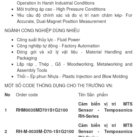
Operation In Harsh Industrial Conditions
Môi trường áp cao - High Pressure Conditions
Yêu cầu độ chính xác và đo vị trí nam châm kép- For
Accurate, Dual-Magnet Position Measurement
NGÀNH CÔNG NGHIỆP DÙNG NHIỀU
Công suất thủy lực - Fluid Power
Công nghiệp tự động - Factory Automation
Đóng gói và xử lý vật liệu - Material Handling and
Packaging
Lắp ráp , Thép , Gỗ - Woodworking, Metalworking and
Assembly Tools
Thổi – Ép phun Nhựa - Plastic Injection and Blow Molding
MỘT SỐ CODE THÔNG DỤNG CHO THỊ TRƯỜNG VN:
No
Order code
Tên Sản phẩm
Cảm biến vị trí MTS
1
RHM0035MD701S1G2100
Sensor - Temposonics
RH-Series
Cảm biến vị trí MTS
2
RH-M-0035M-D70-1S1G2100
Sensor - Temposonics