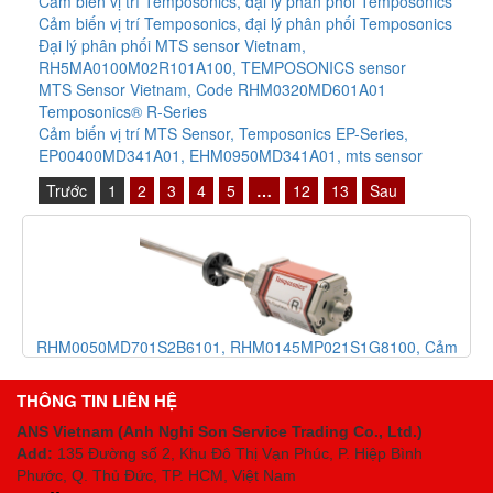
Cảm biến vị trí Temposonics, đại lý phân phối Temposonics
Cảm biến vị trí Temposonics, đại lý phân phối Temposonics
Đại lý phân phối MTS sensor Vietnam,
RH5MA0100M02R101A100, TEMPOSONICS sensor
MTS Sensor Vietnam, Code RHM0320MD601A01
Temposonics® R-Series
Cảm biến vị trí MTS Sensor, Temposonics EP-Series,
EP00400MD341A01, EHM0950MD341A01, mts sensor
Trước
1
2
3
4
5
…
12
13
Sau
ị
RHM0050MD701S2B6101, RHM0145MP021S1G8100, Cảm
G
biến vị trí MTS Sensor - Temposonics RH-Series
THÔNG TIN LIÊN HỆ
ANS Vietnam (Anh Nghi Son Service Trading Co., Ltd.)
Add:
135 Đường số 2, Khu Đô Thị Vạn Phúc, P. Hiệp Bình
Phước, Q. Thủ Đức, TP. HCM
, Việt Nam