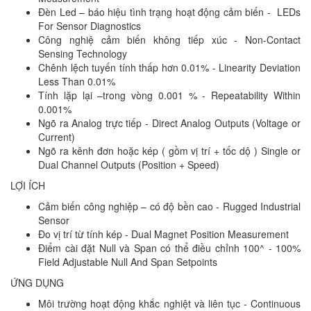
Đèn Led – báo hiệu tình trạng hoạt động cảm biến - LEDs
For Sensor Diagnostics
Công nghiệ cảm biến không tiếp xúc - Non-Contact
Sensing Technology
Chênh lệch tuyến tính thấp hơn 0.01% - Linearity Deviation
Less Than 0.01%
Tính lặp lại –trong vòng 0.001 % - Repeatability Within
0.001%
Ngõ ra Analog trực tiếp - Direct Analog Outputs (Voltage or
Current)
Ngõ ra kênh đơn hoặc kép ( gồm vị trí + tốc dộ ) Single or
Dual Channel Outputs (Position + Speed)
LỢI ÍCH
Cảm biến công nghiệp – có độ bền cao - Rugged Industrial
Sensor
Đo vị trí từ tính kép - Dual Magnet Position Measurement
Điểm cài đặt Null và Span có thể điều chỉnh 100^ - 100%
Field Adjustable Null And Span Setpoints
ỨNG DỤNG
Môi trường hoạt động khắc nghiệt và liên tục - Continuous