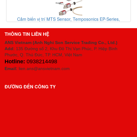
Cảm biến vị trí MTS Sensor, Temposonics EP-Series,
EP00400MD341A01, EHM0950MD341A01, mts sensor
THÔNG TIN LIÊN HỆ
ANS Vietnam (Anh Nghi Son Service Trading Co., Ltd.)
Add:
135 Đường số 2, Khu Đô Thị Vạn Phúc, P. Hiệp Bình
Phước, Q. Thủ Đức, TP. HCM
, Việt Nam
Hotline:
0938214498
Email:
lien.ans@ansvietnam.com
ĐƯỜNG ĐẾN CÔNG TY