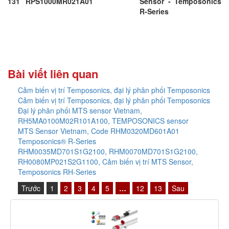
131
RPS1000MR021A01
Sensor - Temposonics
R-Series
Bài viết liên quan
Cảm biến vị trí Temposonics, đại lý phân phối Temposonics
Cảm biến vị trí Temposonics, đại lý phân phối Temposonics
Đại lý phân phối MTS sensor Vietnam,
RH5MA0100M02R101A100, TEMPOSONICS sensor
MTS Sensor Vietnam, Code RHM0320MD601A01
Temposonics® R-Series
RHM0035MD701S1G2100, RHM0070MD701S1G2100,
RH0080MP021S2G1100, Cảm biến vị trí MTS Sensor,
Temposonics RH-Series
Trước
1
2
3
4
5
…
12
13
Sau