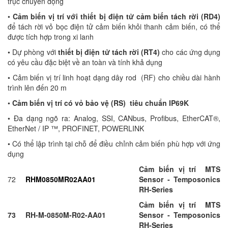
trục chuyển động
•
Cảm biến vị trí với thiết bị điện tử cảm biến tách rời (RD4)
để tách rời vỏ bọc điện tử cảm biến khỏi thanh cảm biến, có thể
được tích hợp trong xi lanh
• Dự phòng với
thiết bị điện tử tách rời (RT4)
cho các ứng dụng
có yêu cầu đặc biệt về an toàn và tính khả dụng
• Cảm biến vị trí linh hoạt dạng dây rod (RF) cho chiều dài hành
trình lên đến 20 m
•
Cảm biến vị trí có vỏ bảo vệ (RS) tiêu chuẩn IP69K
• Đa dạng ngõ ra: Analog, SSI, CANbus, Profibus, EtherCAT®,
EtherNet / IP ™, PROFINET, POWERLINK
• Có thể lập trình tại chỗ để điều chỉnh cảm biến phù hợp với ứng
dụng
Cảm biến vị trí MTS
72
RHM0850
MR02AA0
1
Sensor - Temposonics
RH-Series
Cảm biến vị trí MTS
73
RH-M-0850M-R02-AA01
Sensor - Temposonics
RH-Series