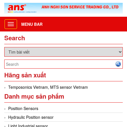
MENU BAR
Toggle
navigation
Search
Hãng sản xuất
Temposonics Vietnam, MTS sensor Vietnam
Danh mục sản phẩm
Position Sensors
Hydraulic Position sensor
Light Industrial sensor