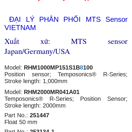
ĐẠI LÝ PHÂN PHỐI MTS Sensor
VIETNAM
Xuất xứ: MTS sensor
Japan/Germany/USA
Model:
RHM1000MP151S
1B
8
100
Position sensor; Temposonics® R-Series;
Stroke length: 1,000mm
Model:
RHM2000MR041A01
Temposonics® R-Series; Position Sensor;
Stroke length: 2000mm
Part No.:
251447
Float 50 mm
Part No.:
253134-1