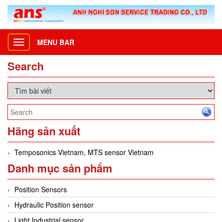
MENU BAR
Toggle
navigation
Search
Hãng sản xuất
Temposonics Vietnam, MTS sensor Vietnam
Danh mục sản phẩm
Position Sensors
Hydraulic Position sensor
Light Industrial sensor