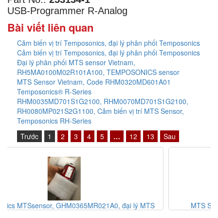
USB-Programmer R-Analog
Bài viết liên quan
Cảm biến vị trí Temposonics, đại lý phân phối Temposonics
Cảm biến vị trí Temposonics, đại lý phân phối Temposonics
Đại lý phân phối MTS sensor Vietnam,
RH5MA0100M02R101A100, TEMPOSONICS sensor
MTS Sensor Vietnam, Code RHM0320MD601A01
Temposonics® R-Series
RHM0035MD701S1G2100, RHM0070MD701S1G2100,
RH0080MP021S2G1100, Cảm biến vị trí MTS Sensor,
Temposonics RH-Series
Trước
1
2
3
4
5
…
12
13
Sau
21A0, đại lý MTS
MTS Sensor Vietnam, Code RHM0320
Temposonics® R-Series