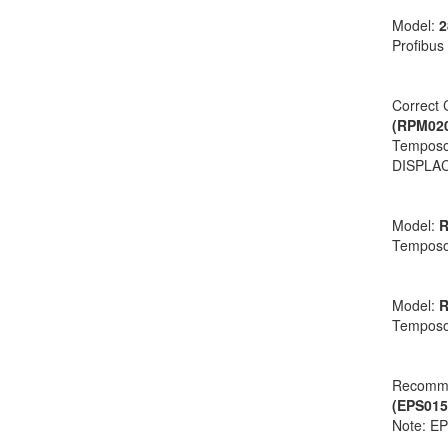
Model:
2
Profibu
Correct 
(RPM02
Temposon
DISPLA
Model:
R
Temposon
Model:
R
Temposon
Recomm
(EPS01
Note: EP