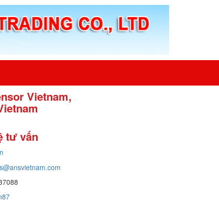
ensor Vietnam,
Vietnam
ệ tư vấn
n
ans@ansvietnam.com
37088
an87