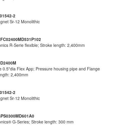
01542-2
gnet Sr-12 Monolithic
FC02400MD531P102
ics R-Serie flexible; Stroke length: 2,400mm
HD2400M
e 0.5"dia Flex App; Pressure housing pipe and Flange
ength: 2,400mm
01542-2
gnet Sr-12 Monolithic
PS0300MD601A0
ics® G-Series; Stroke length: 300 mm