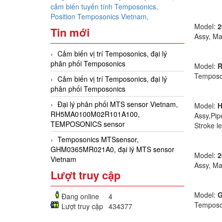
cảm biến tuyến tính Temposonics,
Position Temposonics Vietnam,
Model:
2
Tin mới
Assy, Ma
Cảm biến vị trí Temposonics, đại lý
phân phối Temposonics
Model:
R
Temposon
Cảm biến vị trí Temposonics, đại lý
phân phối Temposonics
Đại lý phân phối MTS sensor Vietnam,
Model:
RH5MA0100M02R101A100,
Assy,Pip
TEMPOSONICS sensor
Stroke l
Temposonics MTSsensor,
GHM0365MR021A0, đại lý MTS sensor
Model:
2
Vietnam
Assy, Ma
Lượt truy cập
Model:
G
Đang online
4
Temposon
Lượt truy cập
434377