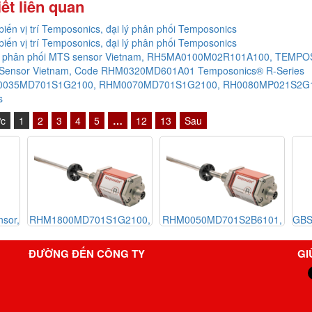
iết liên quan
iến vị trí Temposonics, đại lý phân phối Temposonics
iến vị trí Temposonics, đại lý phân phối Temposonics
lý phân phối MTS sensor Vietnam, RH5MA0100M02R101A100, TEMPO
Sensor Vietnam, Code RHM0320MD601A01 Temposonics® R-Series
035MD701S1G2100, RHM0070MD701S1G2100, RH0080MP021S2G1100, 
s
ớc
1
2
3
4
5
…
12
13
Sau
1G2100,
RHM0050MD701S2B6101,
GBS0050MD701S2G5100SC
P102,
RHM0145MP021S1G8100,
GHM0800MD601A0, Cảm
S Sensor,
Cảm biến vị trí MTS Sensor
biến vị trí MTS Sensor,
ĐƯỜNG ĐẾN CÔNG TY
GI
-Series
- Temposonics RH-Series
Temposonics GH-Series