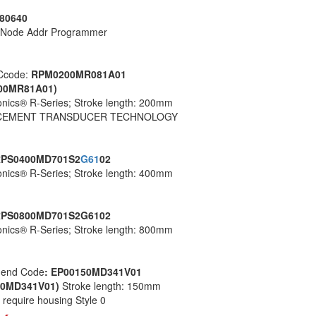
80640
s Node Addr Programmer
Ccode:
RPM0200MR081A01
00MR81A01)
ics® R-Series; Stroke length: 200mm
CEMENT TRANSDUCER TECHNOLOGY
PS0400MD701S2
G61
02
ics® R-Series; Stroke length: 400mm
PS0800MD701S2G6102
ics® R-Series; Stroke length: 800mm
end Code
: EP00150MD341V01
50MD341V01)
Stroke length: 150mm
 require housing Style 0