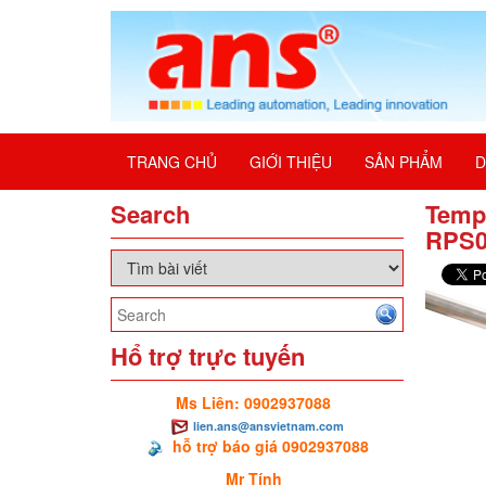
TRANG CHỦ
GIỚI THIỆU
SẢN PHẨM
D
Search
Temp
RPS0
Hổ trợ trực tuyến
Ms Liên: 0902937088
lien.ans@ansvietnam.com
hỗ trợ báo giá 0902937088
Mr Tính