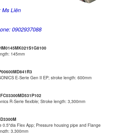
: Ms Liên
hone: 0902937088
HM0145MK0
21
S1G8100
ength: 145mm
P00600MD841R3
NICS E-Serie Gen II EP; stroke length: 600mm
FC03300MD531P102
ics R-Serie flexible; Stroke length: 3,300mm
HD3300M
e 0.5"dia Flex App; Pressure housing pipe and Flange
ength: 3,300mm