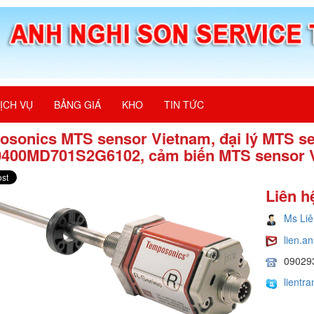
ỊCH VỤ
BẢNG GIÁ
KHO
TIN TỨC
osonics MTS sensor Vietnam, đại lý MTS s
400MD701S2G6102, cảm biến MTS sensor 
Liên h
Ms Liê
lien.
09029
lientr