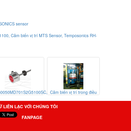
SONICS sensor
Cảm biến vị trí MTS Sensor, Temposonics RH-
,
Cảm biến vị trí trong điều
T-Series Position Sensors
sensor
khiển tải và dỡ lốp xe của
MTS, MTSsensor, cảm biến
Sensors 
MTSsensor, đại lý MTS
MTS, đại lý MTSsensor
Hỗ trợ địn
Ữ LIÊN LẠC VỚI CHÚNG TÔI
sensor vietnam
Vietnam
cho máy 
côn
FANPAGE