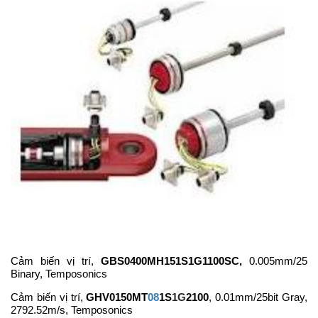
Cảm biến vị trí,
GBS0400MH151S1G1100SC,
0.005mm/25
Binary, Temposonics
Cảm biến vị trí,
GHV0150MT
08
1S
1G
2100
, 0.01mm/25bit Gray,
2792.52m/s, Temposonics