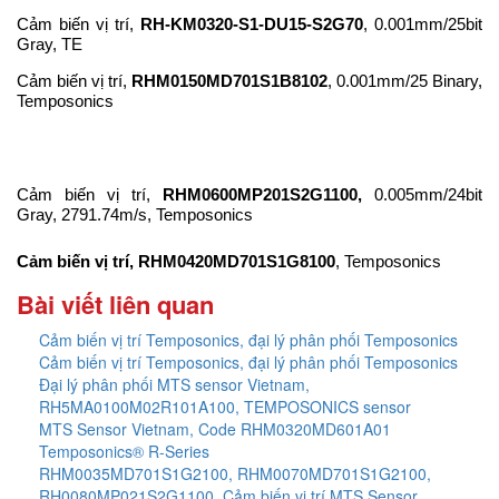
Cảm biến vị trí,
RH-KM0320-S1-DU15-S2G70
, 0.001mm/25bit
Gray, TE
Cảm biến vị trí,
RHM0150MD701S1B8102
, 0.001mm/25 Binary,
Temposonics
Cảm biến vị trí,
RHM0600MP201S2G1100,
0.005mm/24bit
Gray, 2791.74m/s, Temposonics
Cảm biến vị trí, RHM0420MD701S1G8100
, Temposonics
Bài viết liên quan
Cảm biến vị trí Temposonics, đại lý phân phối Temposonics
Cảm biến vị trí Temposonics, đại lý phân phối Temposonics
Đại lý phân phối MTS sensor Vietnam,
RH5MA0100M02R101A100, TEMPOSONICS sensor
MTS Sensor Vietnam, Code RHM0320MD601A01
Temposonics® R-Series
RHM0035MD701S1G2100, RHM0070MD701S1G2100,
RH0080MP021S2G1100, Cảm biến vị trí MTS Sensor,