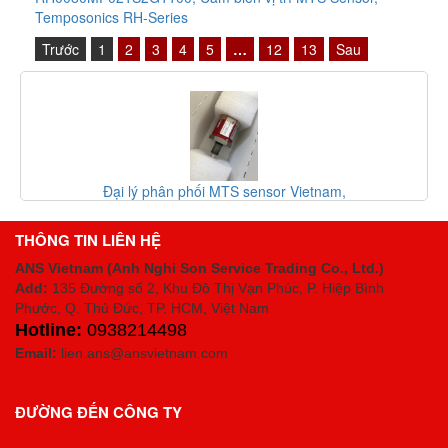
Temposonics RH-Series
Trước
1
2
3
4
5
…
12
13
Sau
Đại lý phân phối MTS sensor Vietnam,
Tempos
RH5MA0100M02R101A100, TEMPOSONICS sensor
THÔNG TIN LIÊN HỆ
ANS Vietnam (Anh Nghi Son Service Trading Co., Ltd.)
Add:
135 Đường số 2, Khu Đô Thị Vạn Phúc, P. Hiệp Bình
Phước, Q. Thủ Đức, TP. HCM
, Việt Nam
Hotline:
0938214498
Email:
lien.ans@ansvietnam.com
ĐƯỜNG ĐẾN CÔNG TY