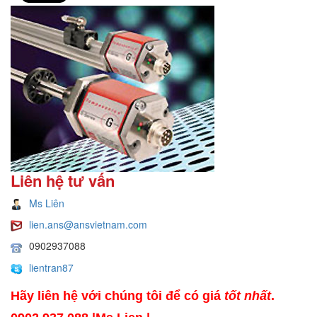
Liên hệ tư vấn
Ms Liên
lien.ans@ansvietnam.com
0902937088
lientran87
Hãy liên hệ với chúng tôi để có giá
tốt nhất
.