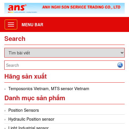
MENU BAR
Toggle
navigation
Search
Hãng sản xuất
Temposonics Vietnam, MTS sensor Vietnam
Danh mục sản phẩm
Position Sensors
Hydraulic Position sensor
Light Industrial sensor