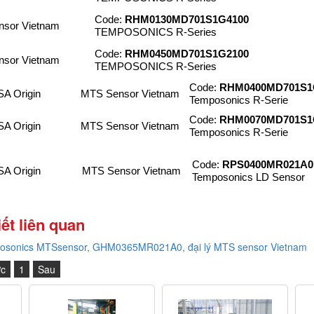
Code:
RHM0130MD701S1G4100
sor Vietnam
TEMPOSONICS R-Series
Code:
RHM0450MD701S1G2100
sor Vietnam
TEMPOSONICS R-Series
Code:
RHM0400MD701S1
A Origin
MTS Sensor Vietnam
Temposonics R-Serie
Code:
RHM0070MD701S1
A Origin
MTS Sensor Vietnam
Temposonics R-Serie
Code:
RPS0400MR021A0
A Origin
MTS Sensor Vietnam
Temposonics LD Sensor
iết liên quan
osonics MTSsensor, GHM0365MR021A0, đại lý MTS sensor Vietnam
ớc
1
Sau