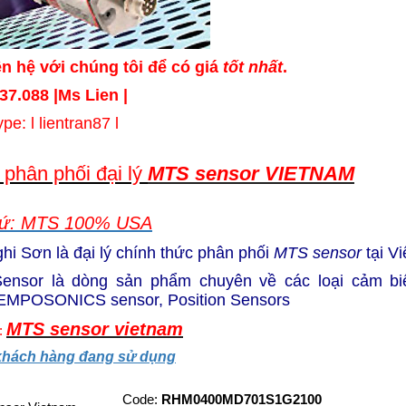
ên hệ với chúng tôi để có giá
tốt nhất
.
37.088 |
Ms Lien
|
 l lientran87 l
ý phân phối đại lý
MTS sensor VIETNAM
xứ: MTS 100% USA
hi Sơn là đại lý chính thức phân phối
MTS sensor
tại V
nsor là dòng sản phẩm chuyên về các loại cảm biến:
EMPOSONICS sensor,
Position Sensors
MTS sensor vietnam
:
 khách hàng đang sử dụng
Code:
RHM0400MD701S1G2100