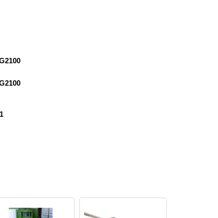
G2100
G2100
1