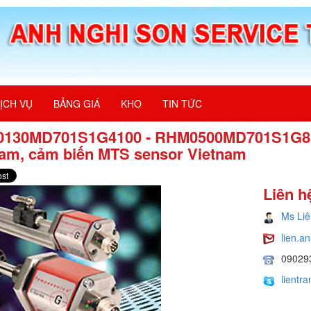
ỊCH VỤ
BẢNG GIÁ
KHO
TIN TỨC
130MD701S1G4100 - RHM0500MD701S1G810
nam, cảm biến MTS sensor Vietnam
Liên h
Ms Liê
lien.
09029
lientr