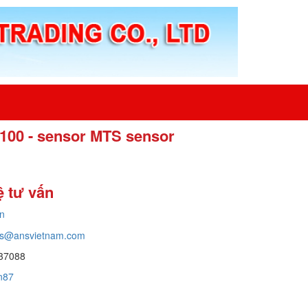
0 - sensor MTS sensor
ệ tư vấn
n
ans@ansvietnam.com
37088
an87