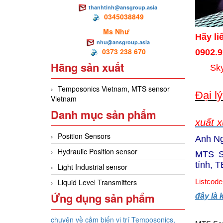
thanhtinh@ansgroup.asia
0345038849
Ms Như
Hãy li
nhu@ansgroup.asia
0373 238 670
0902.9
Hãng sản xuất
Skype:
Temposonics Vietnam, MTS sensor
Đại l
Vietnam
Danh mục sản phẩm
xuất 
Position Sensors
Anh Ng
Hydraulic Position sensor
MTS Se
tính,
T
Light Industrial sensor
Liquid Level Transmitters
Listcode
Ứng dụng sản phẩm
đây là
chuyên về cảm biến vị trí Temposonics,