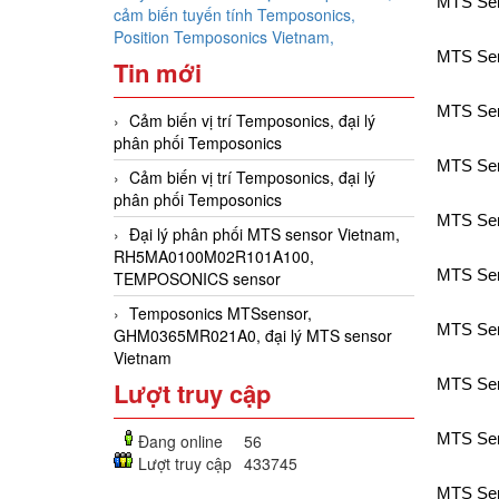
MTS Sen
cảm biến tuyến tính Temposonics,
Position Temposonics Vietnam,
MTS Sen
Tin mới
MTS Sen
Cảm biến vị trí Temposonics, đại lý
phân phối Temposonics
MTS Sen
Cảm biến vị trí Temposonics, đại lý
phân phối Temposonics
MTS Sen
Đại lý phân phối MTS sensor Vietnam,
RH5MA0100M02R101A100,
MTS Sen
TEMPOSONICS sensor
Temposonics MTSsensor,
MTS Sen
GHM0365MR021A0, đại lý MTS sensor
Vietnam
MTS Sen
Lượt truy cập
MTS Sen
Đang online
56
Lượt truy cập
433745
MTS Sen