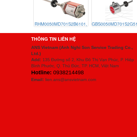
701S1G2100,
RHM0050MD701S2B6101,
GBS0050MD701S2G51
MD531P102,
RHM0145MP021S1G8100,
GHM0800MD601A0, 
trí MTS Sensor,
Cảm biến vị trí MTS Sensor
biến vị trí MTS Senso
THÔNG TIN LIÊN HỆ
cs RH-Series
- Temposonics RH-Series
Temposonics GH-Ser
ANS Vietnam (Anh Nghi Son Service Trading Co.,
Ltd.)
Add:
135 Đường số 2, Khu Đô Thị Vạn Phúc, P. Hiệp
Bình Phước, Q. Thủ Đức, TP. HCM
, Việt Nam
Hotline:
0938214498
Email:
lien.ans@ansvietnam.com