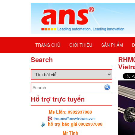
TRANG CHỦ
GIỚI THIỆU
SẢN PHẨM
D
Search
RHM0
Viet
Hổ trợ trực tuyến
Ms Liên: 0902937088
lien.ans@ansvietnam.com
hỗ trợ báo giá 0902937088
Mr Tính