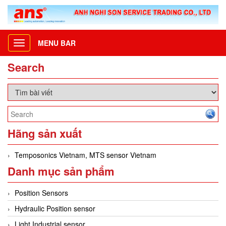
MENU BAR
Toggle
navigation
Search
Hãng sản xuất
Temposonics Vietnam, MTS sensor Vietnam
Danh mục sản phẩm
Position Sensors
Hydraulic Position sensor
Light Industrial sensor