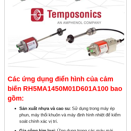
Các ứng dụng điển hình của cảm
biến RH5MA1450M01D601A100 bao
gồm:
Sản xuất nhựa và cao su
: Sử dụng trong máy ép
phun, máy thổi khuôn và máy định hình nhiệt để kiểm
soát chính xác vị trí.​
Gia công kim loại
: Ứng dụng tron
g
các máy mài,