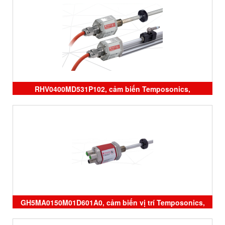
Temposonics vietnam, cảm biến vị trí temposonics, đại
lý Temposonics
RHV0400MD531P102, cảm biến Temposonics,
ERM0600MD341A01, ERM0350MD341A01, đại lý
Temposonics vietnam
GH5MA0150M01D601A0, cảm biến vị trí Temposonics,