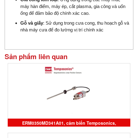
máy h
à
n điểm, máy ép, cắt plasma, gia công và uốn
ống để đảm bảo độ chính xác cao.​
Gỗ và giấy
: Sử dụng trong cưa cong, thu hoạch gỗ và
nhà máy cưa để đo lường vị trí chính xác
Sản phẩm liên quan
ERM0350MD341A01, cảm biến Temposonics,
RHM0310MD531P102, RHM0600MD531P102 , sensor