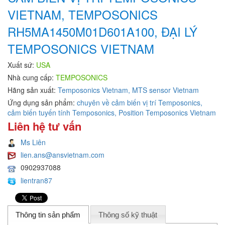
VIETNAM, TEMPOSONICS
RH5MA1450M01D601A100, ĐẠI LÝ
TEMPOSONICS VIETNAM
Xuất sứ:
USA
Nhà cung cấp:
TEMPOSONICS
Hãng sản xuất:
Temposonics Vietnam, MTS sensor Vietnam
Ứng dụng sản phẩm:
chuyên về cảm biến vị trí Temposonics,
cảm biến tuyến tính Temposonics, Position Temposonics Vietnam
Liên hệ tư vấn
Ms Liên
lien.ans@ansvietnam.com
0902937088
lientran87
Thông tin sản phẩm
Thông số kỹ thuật