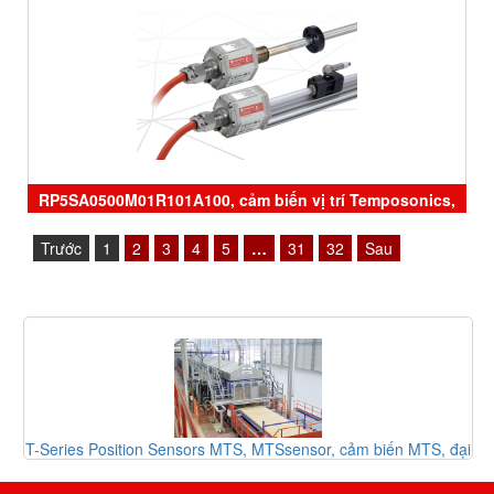
RP5SA0500M01R101A100, cảm biến vị trí Temposonics,
RH5MA0050M01D701S1052B6, ERM0600MD341A01,
Trước
1
2
3
4
5
…
31
32
Sau
GH5MA0150M01D601A0, sensor Temposonics, đại lý
Temposonics
r,
T-Series Position Sensors MTS, MTSsensor, cảm biến MTS, đại
lý MTSsensor Vietnam