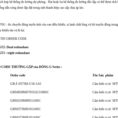
ích hợp hệ thống đo lường dự phòng- Hai hoặc ba hệ thống đo lường độc lập có thể được tích
ng dẫn sóng được lắp đặt trong một thanh thép cao cấp chịu áp lực.
: đo chuyển động tuyến tính của van điều khiển, xi lanh chất lỏng và bộ truyền động trong 
u khiển tàu và lũ lụt.
TIN ORDER CODE
GT2: Dual redundant
GT3 : triple redundant
 CODE THƯỜNG GẶP của DÒNG G Series :
Order code
Tên Sản phẩm
GB-F-0375M-U10-1A
0
Cảm biến vị trí MT
GBS0050MD701S2G5100SC
Cảm biến vị trí MT
GBS0210MH051A0SC
Cảm biến vị trí MT
GBS0375MH101A0SC
Cảm biến vị trí MT
GBS0375MH101A0SC
Cảm biến vị trí MT