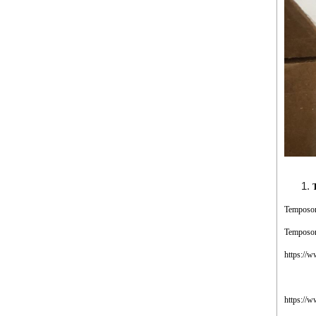
Temposon
Temposon
https://
https://