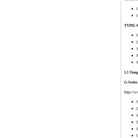
C
TYPICA
1.1 Tem
G-Serie
https://
D
B
E
O