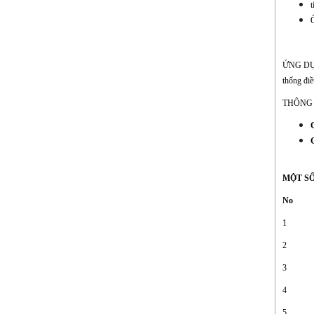
t
Ố
ỨNG DỤNG 
thống điề
THÔNG 
MỘT SỐ
No
1
2
3
4
5