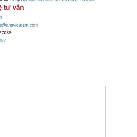
ệ tư vấn
n
ans@ansvietnam.com
37088
an87