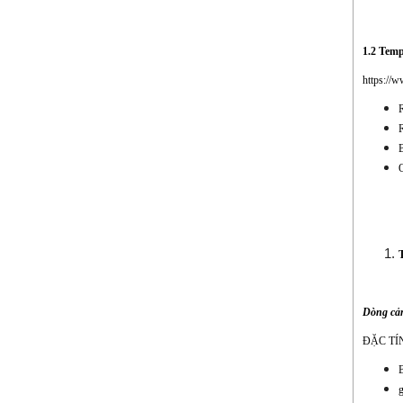
1.2 Tem
https://
R
R
B
O
Dòng cảm
ĐẶC TÍ
g