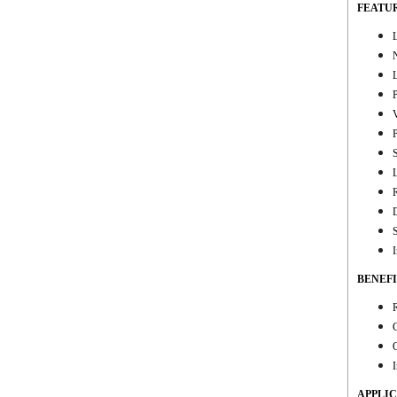
FEATU
V
S
I
BENEFI
C
O
I
APPLI