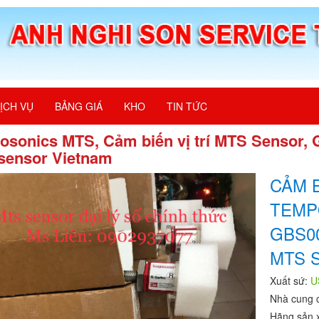
ỊCH VỤ
BẢNG GIÁ
KHO
TIN TỨC
osonics MTS, Cảm biến vị trí MTS Sensor
sensor Vietnam
CẢM B
TEMP
GBS00
MTS 
Xuất sứ:
U
Nhà cung 
Hãng sản 