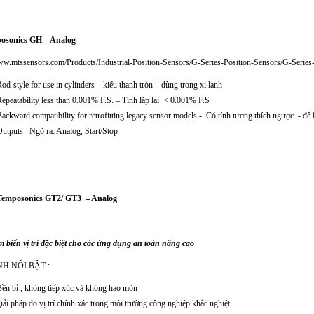
posonics GH – Analog
www.mtssensors.com/Products/Industrial-Position-Sensors/G-Series-Position-Sensors/G-Serie
od-style for use in cylinders – kiểu thanh tròn – dùng trong xi lanh
epeatability less than 0.001% F.S. – Tính lặp lại < 0.001% F.S
ackward compatibility for retrofitting legacy sensor models - Có tính tương thích ngược - để
utputs– Ngõ ra: Analog, Start/Stop
Temposonics GT2/ GT3 – Analog
 biến vị trí đặc biệt cho các ứng dụng an toàn nâng cao
NH NỔI BẬT :
Bền bỉ , không tiếp xúc và không hao mòn
iải pháp đo vị trí chính xác trong môi trường công nghiệp khắc nghiệt.