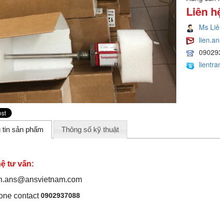
Liên h
Ms Liê
lien.
09029
lientr
 tin sản phẩm
Thông số kỹ thuật
hệ tư vấn:
en.ans@ansvietnam.com
0902937088