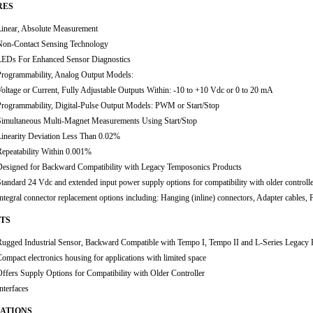
RES
Linear, Absolute Measurement
Non-Contact Sensing Technology
LEDs For Enhanced Sensor Diagnostics
Programmability, Analog Output Models:
oltage or Current, Fully Adjustable Outputs Within: -10 to +10 Vdc or 0 to 20 mA
Programmability, Digital-Pulse Output Models: PWM or Start/Stop
Simultaneous Multi-Magnet Measurements Using Start/Stop
Linearity Deviation Less Than 0.02%
Repeatability Within 0.001%
Designed for Backward Compatibility with Legacy Temposonics Products
tandard 24 Vdc and extended input power supply options for compatibility with older controlle
ntegral connector replacement options including: Hanging (inline) connectors, Adapter cables, F
TS
Rugged Industrial Sensor, Backward Compatible with Tempo I, Tempo II and L-Series Legacy 
ompact electronics housing for applications with limited space
ffers Supply Options for Compatibility with Older Controller
nterfaces
CATIONS