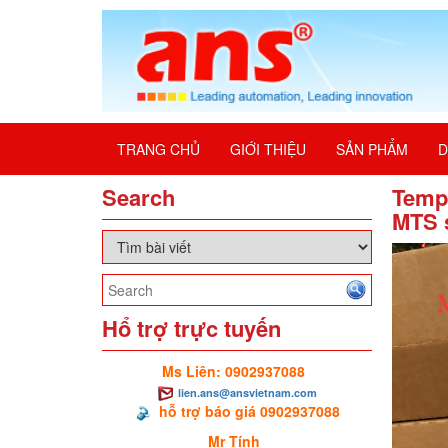
TRANG CHỦ
GIỚI THIỆU
SẢN PHẨM
D
Search
Temp
MTS 
Hổ trợ trực tuyến
Ms Liên: 0902937088
lien.ans@ansvietnam.com
hỗ trợ báo giá 0902937088
Mr Tính