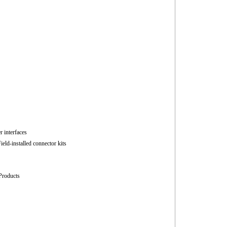
r interfaces
ield-installed connector kits
Products