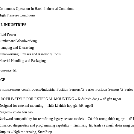
ontinuous Operation In Harsh Industrial Conditions
High Pressure Conditions
L INDUSTRIES
Fluid Power
Lumber and Woodworking
Stamping and Diecasting
Metalworking, Presses and Assembly Tools
Material Handling and Packaging
posonics GP
s GP
www.mtssensors.com/Products/Industrial-Position-Sensors/G-Series-Position-Sensors/G-Serie
PROFILE-STYLE FOR EXTERNAL MOUNTING – Kiểu biên dạng – để gắn ngoài
esigned for external mounting – Thiết kế thích hợp gắn bên ngoài
Rugged – có độ bền cao
ackward compatibility for retrofitting legacy sensor models – Có tính tương thích ngược - để
nhanced diagnostics and programming capability – Tính năng lập trình và chuẩn đoán nâng c
utputs – Ngõ ra : Analog, Start/Stop