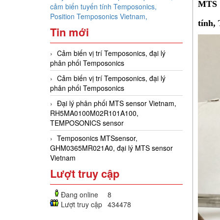
MTS S
cảm biến tuyến tính Temposonics,
Position Temposonics Vietnam,
tính,
Tin mới
Cảm biến vị trí Temposonics, đại lý
phân phối Temposonics
Cảm biến vị trí Temposonics, đại lý
phân phối Temposonics
Đại lý phân phối MTS sensor Vietnam,
RH5MA0100M02R101A100,
TEMPOSONICS sensor
Temposonics MTSsensor,
GHM0365MR021A0, đại lý MTS sensor
Vietnam
Lượt truy cập
Đang online
8
Lượt truy cập
434478