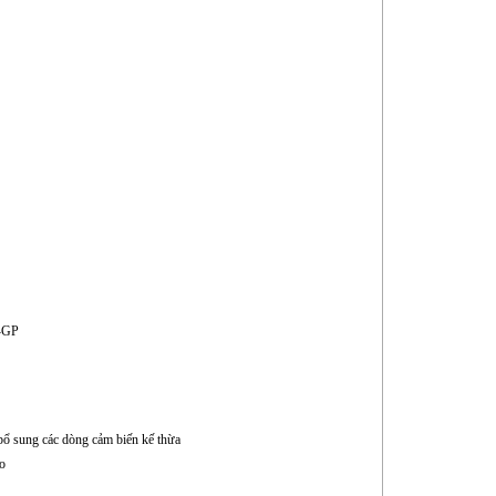
s-GP
 bổ sung các dòng cảm biến kế thừa
ao