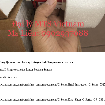
Tổng Quan – Cảm biến vị trí tuyến tính Temposonics G series
ics® Magnetostrictive Linear Position Sensors
ics® G-Series
www.mtssensors.com/portals/mts_sensors/documents/G-Series/Brief_Instruction_G-Series_55
www.mtssensors.com/portals/mts_sensors/documents/G-Series/Data_Sheet_G-Series_GP_GH