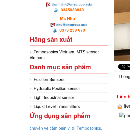
thanhtinh@ansgroup.asia
0345038849
Ms Như
nhu@ansgroup.asia
0373 238 670
Hãng sản xuất
Temposonics Vietnam, MTS sensor
Vietnam
Danh mục sản phẩm
Thông
Position Sensors
Hydraulic Position sensor
Liên 
Light Industrial sensor
Liquid Level Transmitters
li
Ứng dụng sản phẩm
chuyên về cảm biến vị trí Temposonics,