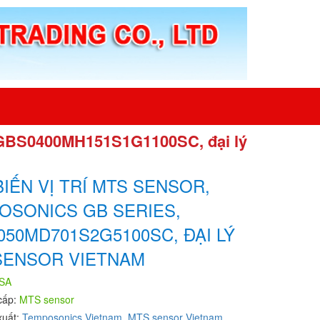
, GBS0400MH151S1G1100SC, đại lý
IẾN VỊ TRÍ MTS SENSOR,
OSONICS GB SERIES,
50MD701S2G5100SC, ĐẠI LÝ
SENSOR VIETNAM
SA
cấp:
MTS sensor
xuất:
Temposonics Vietnam, MTS sensor Vietnam