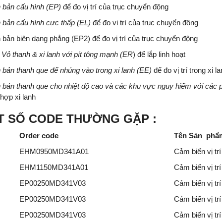
 bản cấu hình (EP)
để đo vị trí của trục chuyển động
 bản cấu hình cực thấp (EL)
để đo vị trí của trục chuyển động
n bản biên dạng phẳng (EP2) để đo vị trí của trục chuyển động
 Vỏ thanh & xi lanh với pít tông mạnh (ER
) để lắp linh hoạt
 bản thanh que để nhúng vào trong xi lanh (EE)
để đo vị trí trong xi l
 bản thanh que cho nhiệt độ cao và các khu vực nguy hiểm với cá
h hợp xi lanh
T SỐ CODE THƯỜNG GẶP :
Order code
Tên Sản phẩ
EHM0950MD341A01
Cảm biến vị t
EHM1150MD341A01
Cảm biến vị t
EP00250MD341V03
Cảm biến vị t
EP00250MD341V03
Cả
m biến vị t
EP00250MD341V03
Cảm biến vị t