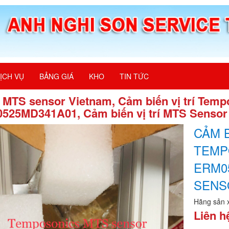
ỊCH VỤ
BẢNG GIÁ
KHO
TIN TỨC
ý MTS sensor Vietnam, Cảm biến vị trí Temp
525MD341A01, Cảm biến vị trí MTS Sensor
CẢM B
TEMP
ERM05
SENS
Hãng sản 
Liên h