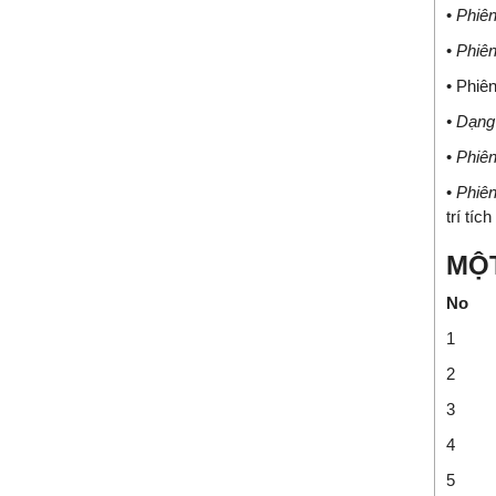
•
Phiên
•
Phiên
• Phiê
• Dạng
•
Phiên
•
Phiên
trí tíc
MỘ
No
1
2
3
4
5