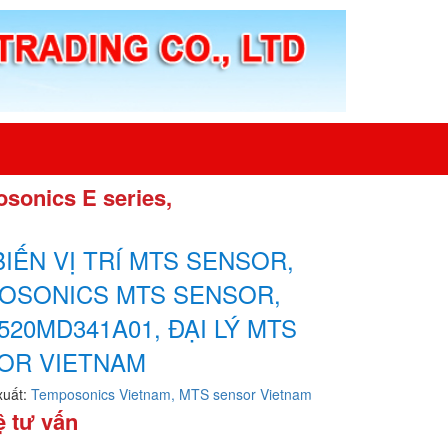
osonics E series,
IẾN VỊ TRÍ MTS SENSOR,
OSONICS MTS SENSOR,
20MD341A01, ĐẠI LÝ MTS
OR VIETNAM
xuất:
Temposonics Vietnam, MTS sensor Vietnam
ệ tư vấn