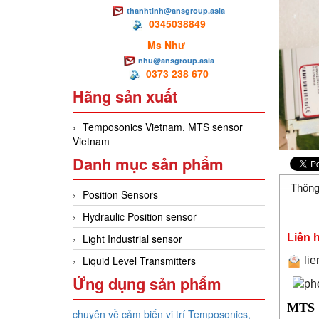
thanhtinh@ansgroup.asia
0345038849
Ms Như
nhu@ansgroup.asia
0373 238 670
Hãng sản xuất
Temposonics Vietnam, MTS sensor
Vietnam
Danh mục sản phẩm
Thông
Position Sensors
Hydraulic Position sensor
Liên 
Light Industrial sensor
Liquid Level Transmitters
li
Ứng dụng sản phẩm
MTS S
chuyên về cảm biến vị trí Temposonics,