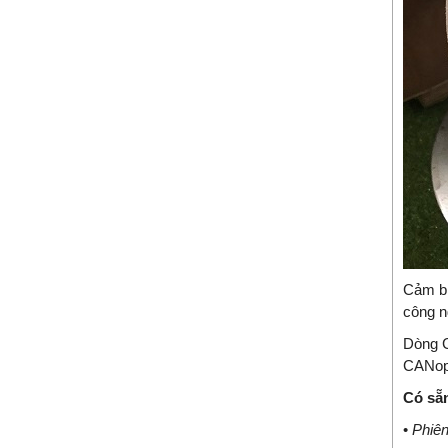
Cảm bi
công n
Dòng C
CANope
Có sẵ
•
Phiên