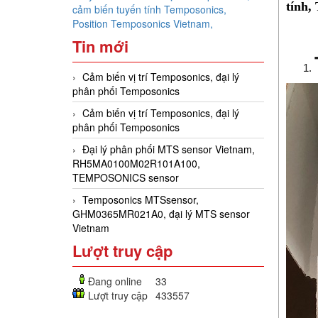
tính,
cảm biến tuyến tính Temposonics,
Position Temposonics Vietnam,
Tin mới
Cảm biến vị trí Temposonics, đại lý
phân phối Temposonics
Cảm biến vị trí Temposonics, đại lý
phân phối Temposonics
Đại lý phân phối MTS sensor Vietnam,
RH5MA0100M02R101A100,
TEMPOSONICS sensor
Temposonics MTSsensor,
GHM0365MR021A0, đại lý MTS sensor
Vietnam
Lượt truy cập
Đang online
33
Lượt truy cập
433557