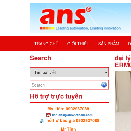
TRANG CHỦ
GIỚI THIỆU
SẢN PHẨM
D
Search
đại l
ERM0
Hổ trợ trực tuyến
Ms Liên: 0902937088
lien.ans@ansvietnam.com
hỗ trợ báo giá 0902937088
Mr Tính