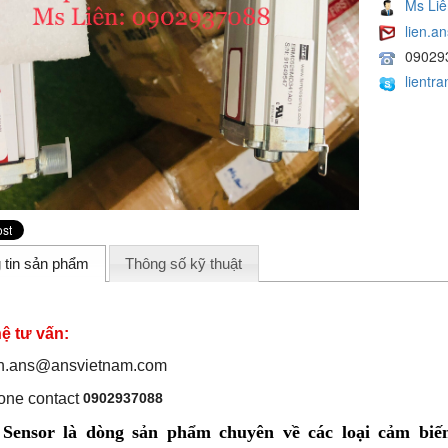
Ms Liê
lien.
09029
lientr
 tin sản phẩm
Thông số kỹ thuật
hệ tư vấn:
en.ans@ansvietnam.com
0902937088
ensor là dòng sản phẩm chuyên về các loại cảm biến: